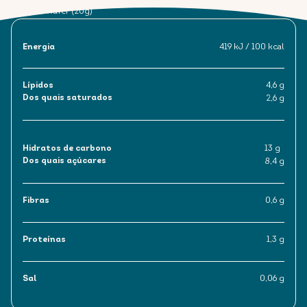
1 Regina Wafer (20g)
Energia
419 kJ / 100 kcal
Lípidos
4,6 g
Dos quais saturados
2,6 g
Hidratos de carbono
13 g
Dos quais açúcares
8,4 g
Fibras
0,6 g
Proteínas
1,3 g
Sal
0,06 g