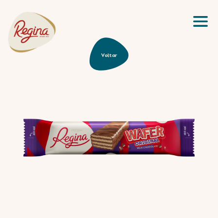
Tabletes
PT
Frutos Secos
Bombons
Voltar
PT
Snacks
Fantasias
Vintage