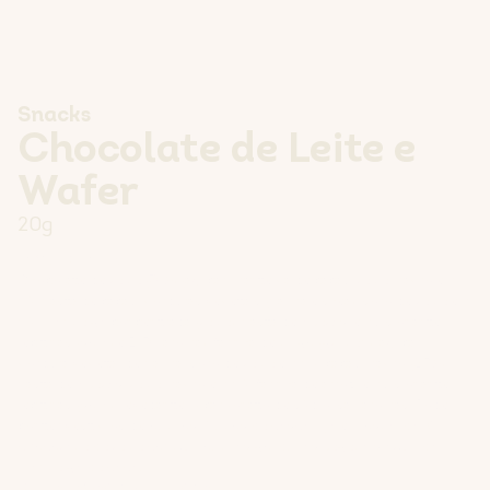
Snacks
Chocolate de Leite e
Wafer
20g
INGREDIENTES
Chocolate de
leite
(36%) (açúcar, manteiga de cacau,
leite
magro em
pó, pasta de cacau, gorduras vegetais (palma e shea), soro de
leite
em
pó,
manteiga
concentrada (
leite
), pasta de
avelãs
, emulsionante:
lecitinas (
soja
) e E476, aroma), farinha de
trigo
(
glúten
), açúcar,
gordura vegetal de palma, soro de
leite
em pó, cacau magro (2,7%),
pasta de
avelãs
,
leite
magro em pó, farinha de arroz, emulsionante:
lecitinas (
soja
), levedante: bicarbonato de sódio, sal, aromas. Pode
conter vestígios de
outros frutos de casca rija
e
mostarda. O
chocolate de leite contém outras gorduras vegetais além da
manteiga de cacau.
DECLARAÇÃO NUTRICIONAL