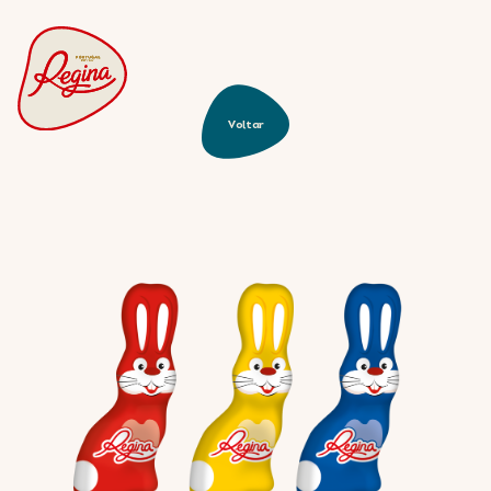
Tabletes
PT
Frutos Secos
Bombons
Voltar
PT
Snacks
Fantasias
Vintage