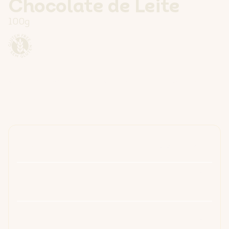
Chocolate de Leite
100g
INGREDIENTES
Açúcar, manteiga de cacau, pasta de cacau,
leite
em pó, soro de
leite
em pó,
manteiga
concentrada, emulsionante (lecitina de
soja
) e
aroma. Cacau: 35% mínimo.
Pode conter vestígios de amendoins e
frutos de casca rija.
DECLARAÇÃO NUTRICIONAL
Expressão por 100 Gramas
Energia
2329 kJ / 559 kcal
Lípidos
36 g
Dos quais saturados
22 g
Hidratos de carbono
51 g