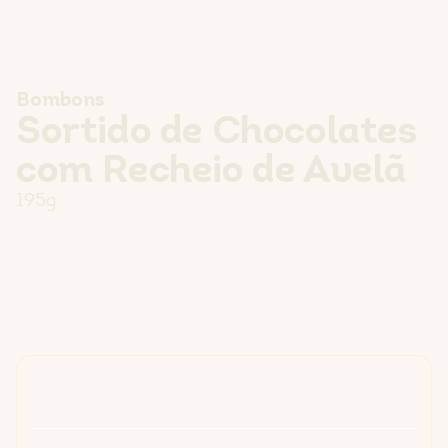
Bombons
Sortido de Chocolates
com Recheio de Avelã
195g
INGREDIENTES
Açúcar,
avelã
(15%), pasta de cacau, manteiga de cacau,
leite
em pó,
aromas, emulsionante: lecitinas (
soja
),
manteiga
concentrada (
leite
).
Cacau: 29,8% mínimo no chocolate de leite e 50% mínimo no
chocolate. Pode conter: outros
frutos de casca rija.
DECLARAÇÃO NUTRICIONAL
Expressão por 100 Gramas
Energia
2261 kJ / 541 kcal