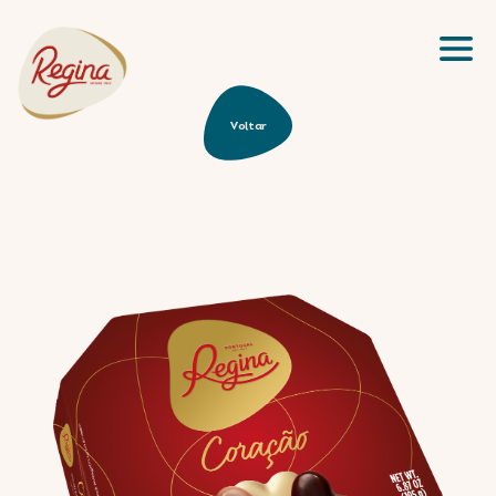
Tabletes
PT
Frutos Secos
Bombons
Voltar
PT
Snacks
Fantasias
Vintage