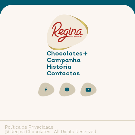
Chocolates
Campanha
Clássicos
História
Contactos
Tabletes
Frutos Secos
Bombons
Snacks
Fantasias
Política de Privacidade
Vintage
@ Regina Chocolates . All Rights Reserved