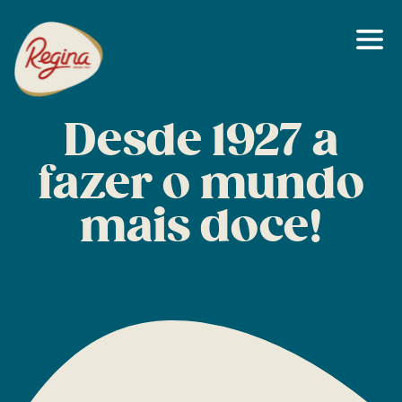
Tabletes
PT
Frutos Secos
Bombons
PT
Snacks
Desde 1927 a
Fantasias
fazer o mundo
Vintage
mais doce!